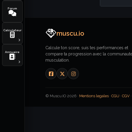
Forum
Calculateur
muscu.io
Calcule ton score, suis tes performances et
Annuaire
compare ta progression avec la communaut
musculation.
© Muscu.IO 2026 ·
Mentions legales
·
CGU
·
CGV