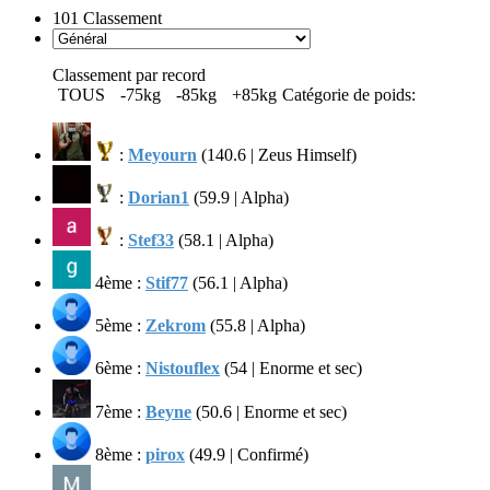
101
Classement
Classement par record
TOUS
-75kg
-85kg
+85kg
Catégorie de poids:
:
Meyourn
(140.6 | Zeus Himself)
:
Dorian1
(59.9 | Alpha)
:
Stef33
(58.1 | Alpha)
4ème :
Stif77
(56.1 | Alpha)
5ème :
Zekrom
(55.8 | Alpha)
6ème :
Nistouflex
(54 | Enorme et sec)
7ème :
Beyne
(50.6 | Enorme et sec)
8ème :
pirox
(49.9 | Confirmé)