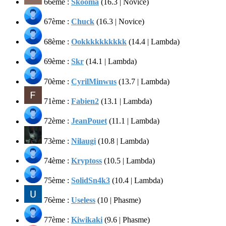
66ème :
Skooma
(16.3 | Novice)
67ème :
Chuck
(16.3 | Novice)
68ème :
Ookkkkkkkkkk
(14.4 | Lambda)
69ème :
Skr
(14.1 | Lambda)
70ème :
CyrilMinwus
(13.7 | Lambda)
71ème :
Fabien2
(13.1 | Lambda)
72ème :
JeanPouet
(11.1 | Lambda)
73ème :
Nilaugi
(10.8 | Lambda)
74ème :
Kryptoss
(10.5 | Lambda)
75ème :
SolidSn4k3
(10.4 | Lambda)
76ème :
Useless
(10 | Phasme)
77ème :
Kiwikaki
(9.6 | Phasme)