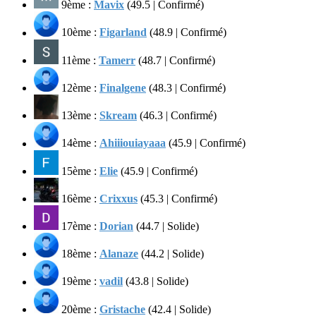
9ème :
Mavix
(49.5 | Confirmé)
10ème :
Figarland
(48.9 | Confirmé)
11ème :
Tamerr
(48.7 | Confirmé)
12ème :
Finalgene
(48.3 | Confirmé)
13ème :
Skream
(46.3 | Confirmé)
14ème :
Ahiiiouiayaaa
(45.9 | Confirmé)
15ème :
Elie
(45.9 | Confirmé)
16ème :
Crixxus
(45.3 | Confirmé)
17ème :
Dorian
(44.7 | Solide)
18ème :
Alanaze
(44.2 | Solide)
19ème :
vadil
(43.8 | Solide)
20ème :
Gristache
(42.4 | Solide)