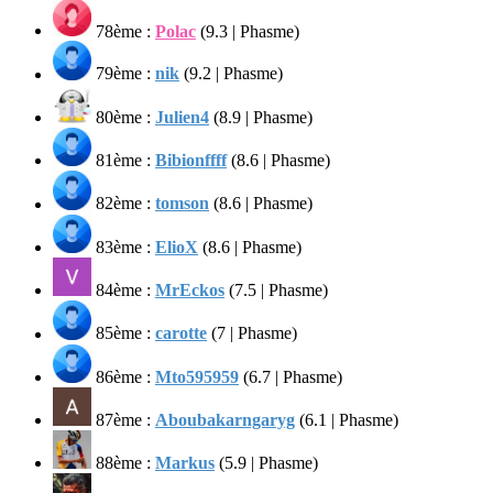
78ème :
Polac
(9.3 | Phasme)
79ème :
nik
(9.2 | Phasme)
80ème :
Julien4
(8.9 | Phasme)
81ème :
Bibionffff
(8.6 | Phasme)
82ème :
tomson
(8.6 | Phasme)
83ème :
ElioX
(8.6 | Phasme)
84ème :
MrEckos
(7.5 | Phasme)
85ème :
carotte
(7 | Phasme)
86ème :
Mto595959
(6.7 | Phasme)
87ème :
Aboubakarngaryg
(6.1 | Phasme)
88ème :
Markus
(5.9 | Phasme)