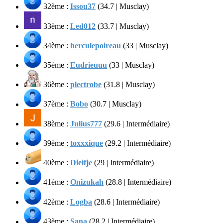
32ème :
Issou37
(34.7 | Musclay)
33ème :
Led012
(33.7 | Musclay)
34ème :
herculepoireau
(33 | Musclay)
35ème :
Eudrieuuu
(33 | Musclay)
36ème :
plectrobe
(31.8 | Musclay)
37ème :
Bobo
(30.7 | Musclay)
38ème :
Julius777
(29.6 | Intermédiaire)
39ème :
toxxxique
(29.2 | Intermédiaire)
40ème :
Dieifje
(29 | Intermédiaire)
41ème :
Onizukah
(28.8 | Intermédiaire)
42ème :
Logba
(28.6 | Intermédiaire)
43ème :
Sana
(28.2 | Intermédiaire)