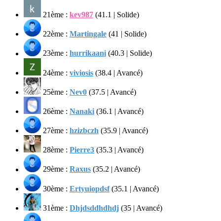
21ème :
kev987
(41.1 | Solide)
22ème :
Martingale
(41 | Solide)
23ème :
hurrikaani
(40.3 | Solide)
24ème :
viviosis
(38.4 | Avancé)
25ème :
Nev0
(37.5 | Avancé)
26ème :
Nanaki
(36.1 | Avancé)
27ème :
hzizbczh
(35.9 | Avancé)
28ème :
Pierre3
(35.3 | Avancé)
29ème :
Raxus
(35.2 | Avancé)
30ème :
Ertyuiopdsf
(35.1 | Avancé)
31ème :
Dhjdsddhdhdj
(35 | Avancé)