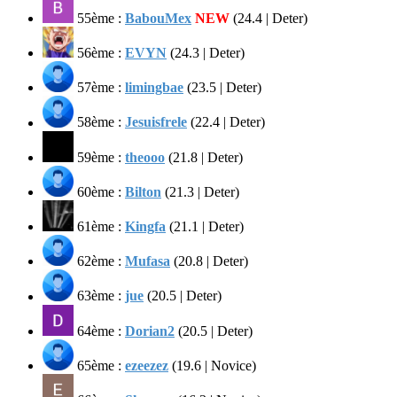
55ème :
BabouMex
NEW
(24.4 | Deter)
56ème :
EVYN
(24.3 | Deter)
57ème :
limingbae
(23.5 | Deter)
58ème :
Jesuisfrele
(22.4 | Deter)
59ème :
theooo
(21.8 | Deter)
60ème :
Bilton
(21.3 | Deter)
61ème :
Kingfa
(21.1 | Deter)
62ème :
Mufasa
(20.8 | Deter)
63ème :
jue
(20.5 | Deter)
64ème :
Dorian2
(20.5 | Deter)
65ème :
ezeezez
(19.6 | Novice)