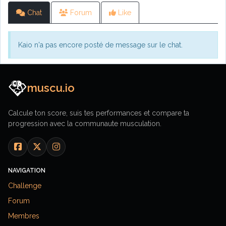
Chat
Forum
Like
Kaio n'a pas encore posté de message sur le chat.
muscu.io
Calcule ton score, suis tes performances et compare ta
progression avec la communaute musculation.
NAVIGATION
Challenge
Forum
Membres