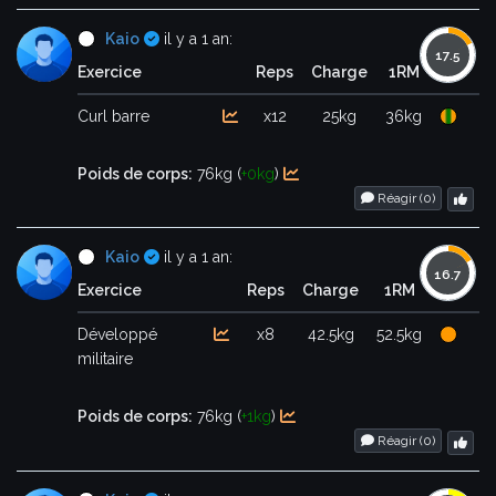
Certifié
Kaio
il y a 1 an:
Exercice
Reps
Charge
1RM
Curl barre
x12
25kg
36kg
Poids de corps:
76kg (
+0kg
)
Réagir (
0
)
Certifié
Kaio
il y a 1 an:
Exercice
Reps
Charge
1RM
Développé
x8
42.5kg
52.5kg
militaire
Poids de corps:
76kg (
+1kg
)
Réagir (
0
)