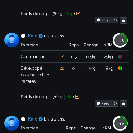
Poids de corps:
76kg (
+0kg
)
Réagir (
0
)
Certifié
Kaio
il y a 2 ans:
Exercice
Reps
Charge
1RM
Curl marteau
x15
17.5kg
25kg
Développé
x4
35kg
38kg
couché incliné
haltères
Poids de corps:
76kg (
+1kg
)
Réagir (
0
)
Certifié
Kaio
il y a 2 ans:
Exercice
Reps
Charge
1RM