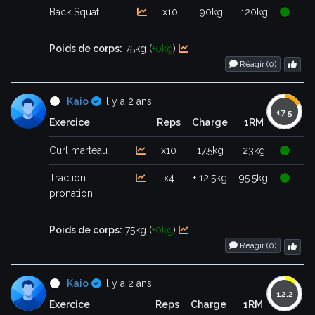
Back Squat
x10
90kg
120kg
Poids de corps:
75kg (
+0kg
)
Réagir (
0
)
Certifié
Kaio
il y a 2 ans:
Exercice
Reps
Charge
1RM
Curl marteau
x10
17.5kg
23kg
Traction
x4
+ 12.5kg
95.5kg
pronation
Poids de corps:
75kg (
+0kg
)
Réagir (
0
)
Certifié
Kaio
il y a 2 ans:
Exercice
Reps
Charge
1RM