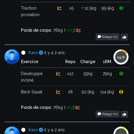
Traction
x5
+ 12.5kg
99.5kg
pronation
Poids de corps:
76kg (
+0kg
)
Réagir (
0
)
Certifié
Kaio
il y a 2 ans:
Exercice
Reps
Charge
1RM
Développé
x12
55kg
79kg
incliné
Back Squat
x8
92.5kg
114.5kg
Poids de corps:
76kg (
+1kg
)
Réagir (
0
)
Certifié
Kaio
il y a 2 ans: