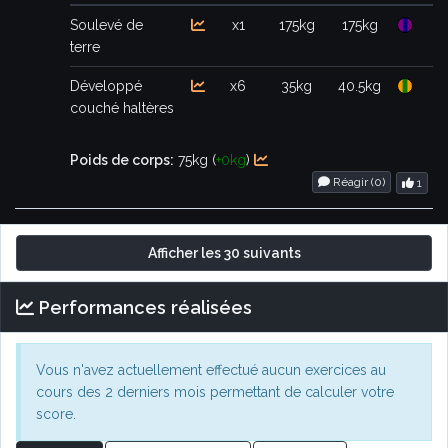
Soulevé de
x1
175kg
175kg
terre
Développé
x6
35kg
40.5kg
couché haltères
Poids de corps:
75kg (
+0kg
)
Réagir (
0
)
1
Afficher les 30 suivants
Performances réalisées
Vous n'avez actuellement effectué aucun exercices au
cours des 2 derniers mois permettant de calculer votre
score.