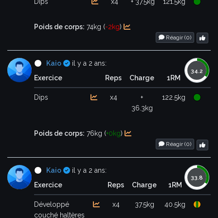
Dips
x4
+ 37.5kg
121.5kg
Poids de corps:
74kg (
-2kg
)
Réagir (
0
)
Certifié
Kaio
il y a 2 ans:
Exercice
Reps
Charge
1RM
Dips
x4
+
122.5kg
36.3kg
Poids de corps:
76kg (
+0kg
)
Réagir (
0
)
Certifié
Kaio
il y a 2 ans:
Exercice
Reps
Charge
1RM
Développé
x4
37.5kg
40.5kg
couché haltères