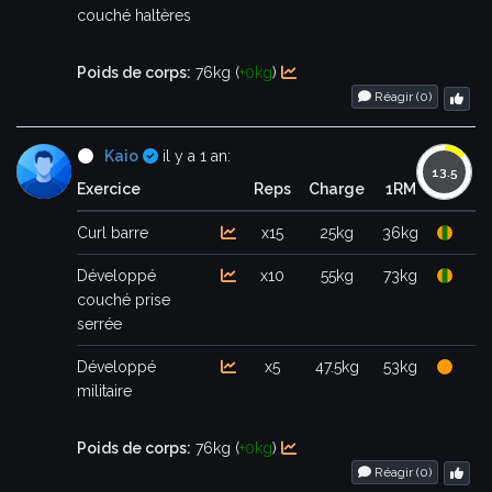
couché haltères
Poids de corps:
76kg (
+0kg
)
Réagir (
0
)
Certifié
Kaio
il y a 1 an:
Exercice
Reps
Charge
1RM
Curl barre
x15
25kg
36kg
Développé
x10
55kg
73kg
couché prise
serrée
Développé
x5
47.5kg
53kg
militaire
Poids de corps:
76kg (
+0kg
)
Réagir (
0
)