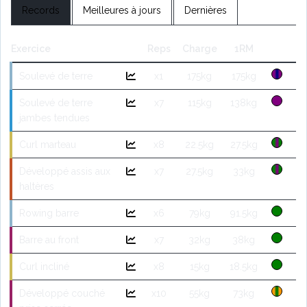
Records
Meilleures à jours
Dernières
Exercice
Reps
Charge
1RM
Soulevé de terre
x1
175kg
175kg
Soulevé de terre
x7
115kg
138kg
jambes tendues
Curl marteau
x8
22.5kg
27.5kg
Développé assis aux
x7
27.5kg
33kg
haltères
Rowing barre
x6
79kg
91.5kg
Barre au front
x7
32kg
38kg
Curl incliné
x8
15kg
18.5kg
Développé couché
x10
55kg
73kg