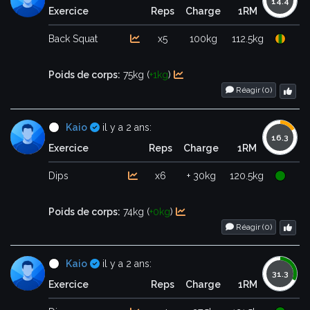
Exercice
Reps
Charge
1RM
Back Squat
x5
100kg
112.5kg
Poids de corps:
75kg (
+1kg
)
Réagir (
0
)
Certifié
Kaio
il y a 2 ans:
Exercice
Reps
Charge
1RM
Dips
x6
+ 30kg
120.5kg
Poids de corps:
74kg (
+0kg
)
Réagir (
0
)
Certifié
Kaio
il y a 2 ans:
Exercice
Reps
Charge
1RM