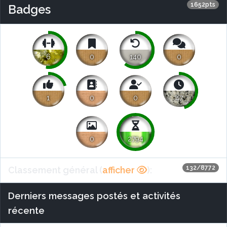
1652pts
Badges
6
0
140
0
1
0
0
47
0
2794
132/8772
Classement général (
afficher
):
Derniers messages postés et activités
récente