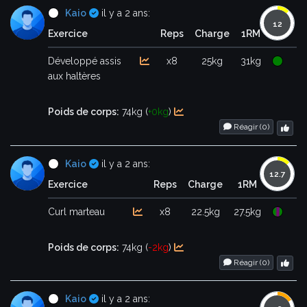
Certifié
Kaio
il y a 2 ans:
Exercice
Reps
Charge
1RM
Développé assis
x8
25kg
31kg
aux haltères
Poids de corps:
74kg (
+0kg
)
Réagir (
0
)
Certifié
Kaio
il y a 2 ans:
Exercice
Reps
Charge
1RM
Curl marteau
x8
22.5kg
27.5kg
Poids de corps:
74kg (
-2kg
)
Réagir (
0
)
Certifié
Kaio
il y a 2 ans: