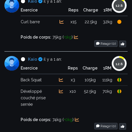
Certifié
Kaio
il y a 1 an:
Exercice
Reps
Charge
1RM
Curl barre
x15
22.5kg
32kg
Poids de corps:
75kg (
+1kg
)
Réagir (
0
)
Certifié
Kaio
il y a 1 an:
Exercice
Reps
Charge
1RM
Back Squat
x3
105kg
111kg
Développé
x10
52.5kg
70kg
couché prise
serrée
Poids de corps:
74kg (
+0kg
)
Réagir (
0
)