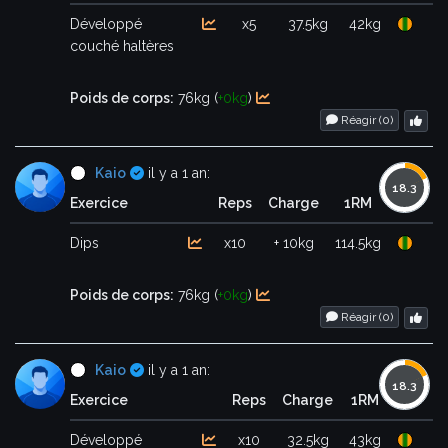
Développé
x5
37.5kg
42kg
couché haltères
Poids de corps:
76kg (
+0kg
)
Réagir (
0
)
Certifié
Kaio
il y a 1 an:
Exercice
Reps
Charge
1RM
Dips
x10
+ 10kg
114.5kg
Poids de corps:
76kg (
+0kg
)
Réagir (
0
)
Certifié
Kaio
il y a 1 an:
Exercice
Reps
Charge
1RM
Développé
x10
32.5kg
43kg