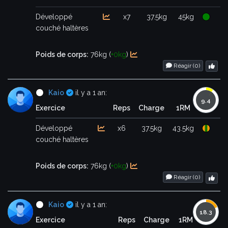
Développé
x7
37.5kg
45kg
couché haltères
Poids de corps:
76kg (
+0kg
)
Réagir (
0
)
Certifié
Kaio
il y a 1 an:
Exercice
Reps
Charge
1RM
Développé
x6
37.5kg
43.5kg
couché haltères
Poids de corps:
76kg (
+0kg
)
Réagir (
0
)
Certifié
Kaio
il y a 1 an:
Exercice
Reps
Charge
1RM