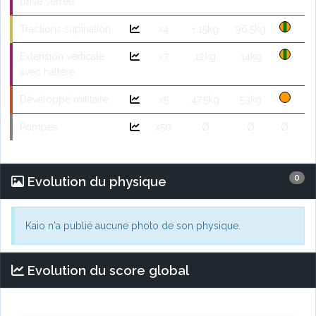
prise serrée
Tractions supination
x4
+ 15kg
96.5kg
Extension verticale
x7
12kg
14kg
avec haltère
Développé militaire
x5
47.5kg
53kg
Pompes
x50
Ø
Ø
Ø
0
Evolution du physique
Kaio n'a publié aucune photo de son physique.
Evolution du score global