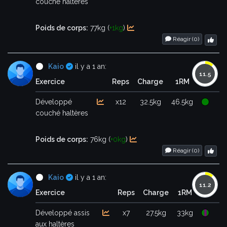
couché haltères
Poids de corps:
77kg (
+1kg
)
Réagir (
0
)
Certifié
Kaio
il y a 1 an:
Exercice
Reps
Charge
1RM
Développé
x12
32.5kg
46.5kg
couché haltères
Poids de corps:
76kg (
+0kg
)
Réagir (
0
)
Certifié
Kaio
il y a 1 an:
Exercice
Reps
Charge
1RM
Développé assis
x7
27.5kg
33kg
aux haltères