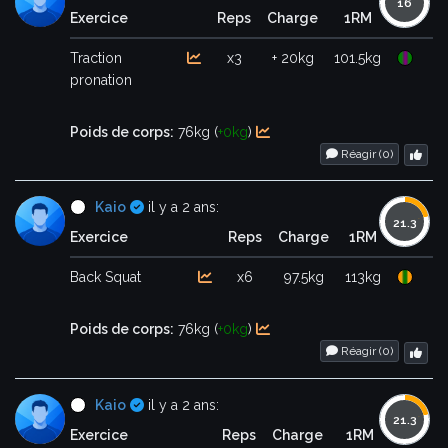
Exercice
Reps
Charge
1RM
Traction
x3
+ 20kg
101.5kg
pronation
Poids de corps:
76kg (
+0kg
)
Réagir (
0
)
Certifié
Kaio
il y a 2 ans:
Exercice
Reps
Charge
1RM
Back Squat
x6
97.5kg
113kg
Poids de corps:
76kg (
+0kg
)
Réagir (
0
)
Certifié
Kaio
il y a 2 ans:
Exercice
Reps
Charge
1RM