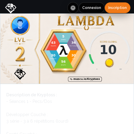
Connexion
Inscription
Description de Kryptoss :
- Séances 1 - Pecs/Dos
Développer Couché :
3 série - 3 à 6 répétitions (lourd)