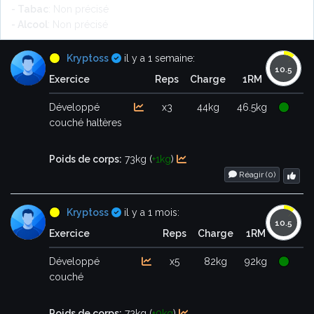
- Tabac
: Non précisé
- Alcool
: Non précisé
Certifié
Kryptoss
il y a 1 semaine:
Exercice
Reps
Charge
1RM
Développé
x3
44kg
46.5kg
couché haltères
Poids de corps:
73kg (
+1kg
)
Réagir (
0
)
Certifié
Kryptoss
il y a 1 mois:
Exercice
Reps
Charge
1RM
Développé
x5
82kg
92kg
couché
Poids de corps:
72kg (
+0kg
)