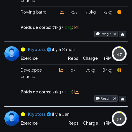
couché
Rowing barre
x15
50kg
72kg
Poids de corps:
71kg (
+0kg
)
Réagir (
0
)
Certifié
Kryptoss
il y a 8 mois:
Exercice
Reps
Charge
1RM
Développé
x7
70kg
84kg
couché
Poids de corps:
71kg (
+0kg
)
Réagir (
0
)
Certifié
Kryptoss
il y a 1 an:
Exercice
Reps
Charge
1RM