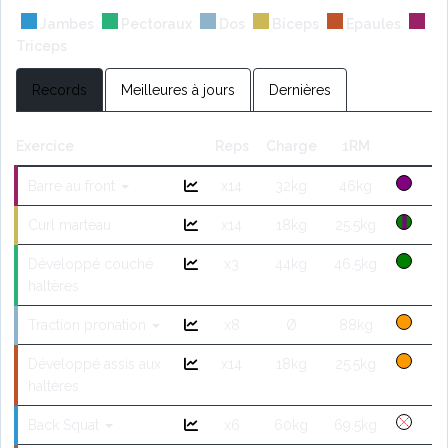
Jambes
Pectoraux
Dos
Biceps
Epaules
Triceps
Records
Meilleures à jours
Dernières
Exercice
Reps
Charge
1RM
Barre au front
x14
32kg
46kg
Curl marteau
x14
18kg
25.5kg
Développé couché
x3
44kg
46.5kg
haltères
Traction pronation
x8
Ø
88kg
Développé assis aux
x14
18kg
25.5kg
haltères
Back Squat
x6
60kg
69.5kg