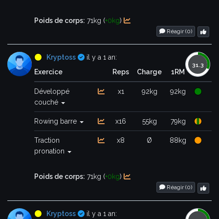
Poids de corps:
71kg (
+0kg
)
Réagir (
0
)
Certifié
Kryptoss
il y a 1 an:
Exercice
Reps
Charge
1RM
Développé
x1
92kg
92kg
couché
Rowing barre
x16
55kg
79kg
Traction
x8
Ø
88kg
pronation
Poids de corps:
71kg (
+0kg
)
Réagir (
0
)
Certifié
Kryptoss
il y a 1 an: