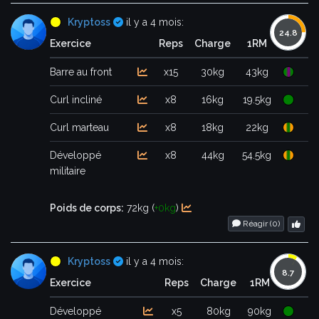
Certifié
Kryptoss
il y a 4 mois:
Exercice
Reps
Charge
1RM
Barre au front
x15
30kg
43kg
Curl incliné
x8
16kg
19.5kg
Curl marteau
x8
18kg
22kg
Développé
x8
44kg
54.5kg
militaire
Poids de corps:
72kg (
+0kg
)
Réagir (
0
)
Certifié
Kryptoss
il y a 4 mois:
Exercice
Reps
Charge
1RM
Développé
x5
80kg
90kg