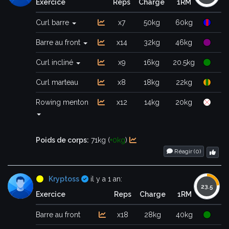
Exercice
Reps
Charge
1RM
Curl barre
x7
50kg
60kg
Barre au front
x14
32kg
46kg
Curl incliné
x9
16kg
20.5kg
Curl marteau
x8
18kg
22kg
Rowing menton
x12
14kg
20kg
Poids de corps:
71kg (
+0kg
)
Réagir (
0
)
Certifié
Kryptoss
il y a 1 an:
Exercice
Reps
Charge
1RM
Barre au front
x18
28kg
40kg