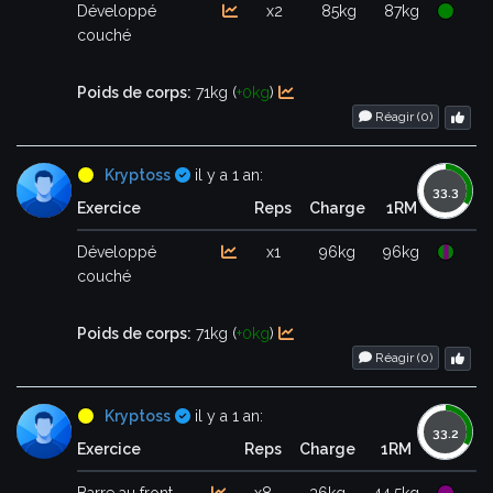
Développé
x2
85kg
87kg
couché
Poids de corps:
71kg (
+0kg
)
Réagir (
0
)
Certifié
Kryptoss
il y a 1 an:
Exercice
Reps
Charge
1RM
Développé
x1
96kg
96kg
couché
Poids de corps:
71kg (
+0kg
)
Réagir (
0
)
Certifié
Kryptoss
il y a 1 an:
Exercice
Reps
Charge
1RM