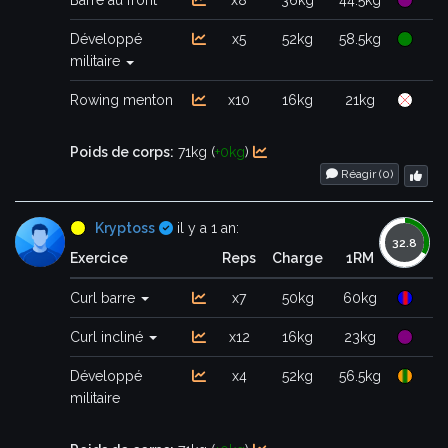
Barre au front
x8
36kg
44.5kg
Développé
x5
52kg
58.5kg
militaire
Rowing menton
x10
16kg
21kg
Poids de corps:
71kg (
+0kg
)
Réagir (
0
)
Certifié
Kryptoss
il y a 1 an:
Exercice
Reps
Charge
1RM
Curl barre
x7
50kg
60kg
Curl incliné
x12
16kg
23kg
Développé
x4
52kg
56.5kg
militaire