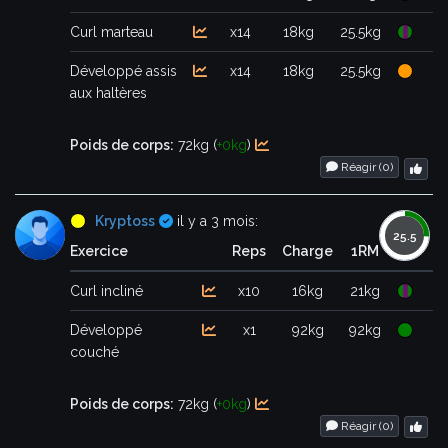
Curl marteau
x14
18kg
25.5kg
Développé assis
x14
18kg
25.5kg
aux haltères
Poids de corps:
72kg (
+0kg
)
Réagir (
0
)
Certifié
Kryptoss
il y a 3 mois:
Exercice
Reps
Charge
1RM
Curl incliné
x10
16kg
21kg
Développé
x1
92kg
92kg
couché
Poids de corps:
72kg (
+0kg
)
Réagir (
0
)