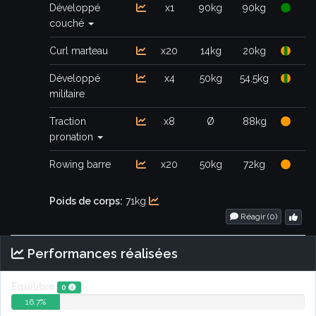
Développé
x1
90kg
90kg
couché
Curl marteau
x20
14kg
20kg
Développé
x4
50kg
54.5kg
militaire
Traction
x8
Ø
88kg
pronation
Rowing barre
x20
50kg
72kg
Poids de corps:
71kg
Réagir (
0
)
Performances réalisées
Cette valeur indique l'équilibre et doit être la plus proche de 0.
Equilibre
:
0
16.7%