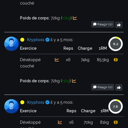
couché
Poids de corps:
72kg (
+0kg
)
Réagir (
0
)
Certifié
Kryptoss
il y a 5 mois:
Exercice
Reps
Charge
1RM
Développé
x6
74kg
85.5kg
couché
Poids de corps:
72kg (
+1kg
)
Réagir (
0
)
Certifié
Kryptoss
il y a 5 mois:
Exercice
Reps
Charge
1RM
Développé
x6
70kg
81kg