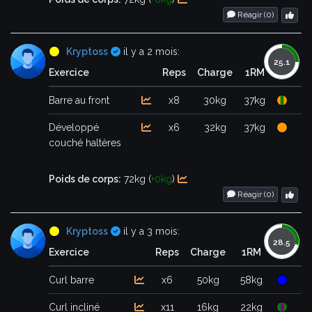
Réagir (
0
)
Certifié
Kryptoss
il y a 2 mois:
Exercice
Reps
Charge
1RM
Barre au front
x8
30kg
37kg
Développé
x6
32kg
37kg
couché haltères
Poids de corps:
72kg (
+0kg
)
Réagir (
0
)
Certifié
Kryptoss
il y a 3 mois:
Exercice
Reps
Charge
1RM
Curl barre
x6
50kg
58kg
Curl incliné
x11
16kg
22kg