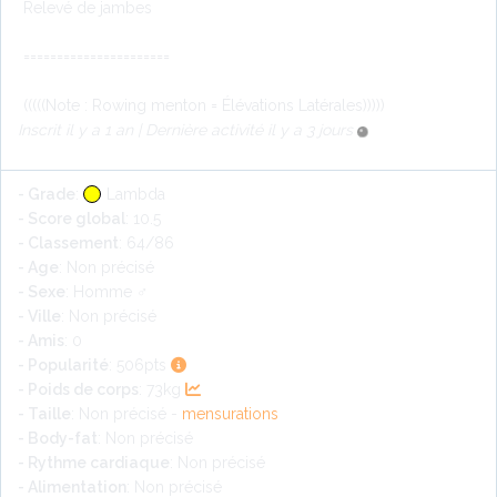
Relevé de jambes
======================
(((((Note : Rowing menton = Élévations Latérales)))))
Inscrit il y a 1 an | Dernière activité il y a 3 jours
- Grade
:
Lambda
- Score global
: 10.5
- Classement
: 64/86
- Age
: Non précisé
- Sexe
: Homme ♂
- Ville
: Non précisé
- Amis
: 0
- Popularité
: 506pts
- Poids de corps
: 73kg
- Taille
: Non précisé -
mensurations
- Body-fat
: Non précisé
- Rythme cardiaque
: Non précisé
- Alimentation
: Non précisé