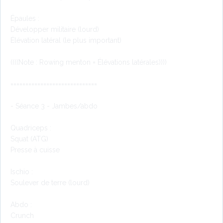
Épaules :
Développer militaire (lourd)
Élévation latéral (le plus important)
((((Note : Rowing menton = Élévations latérales))))
=============================
- Séance 3 - Jambes/abdo
Quadriceps :
Squat (ATG)
Presse à cuisse
Ischio :
Soulever de terre (lourd)
Abdo :
Crunch