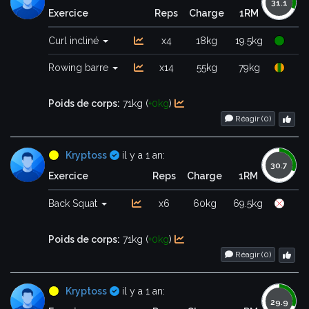
Exercice
Reps
Charge
1RM
Curl incliné
x4
18kg
19.5kg
Rowing barre
x14
55kg
79kg
Poids de corps:
71kg (
+0kg
)
Réagir (
0
)
Certifié
Kryptoss
il y a 1 an:
Exercice
Reps
Charge
1RM
Back Squat
x6
60kg
69.5kg
Poids de corps:
71kg (
+0kg
)
Réagir (
0
)
Certifié
Kryptoss
il y a 1 an: