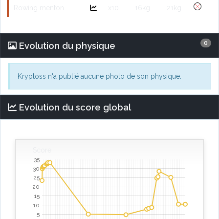
Rowing menton
x10
16kg
21kg
0
Evolution du physique
Kryptoss n'a publié aucune photo de son physique.
Evolution du score global
Score
35
30
25
20
15
10
5