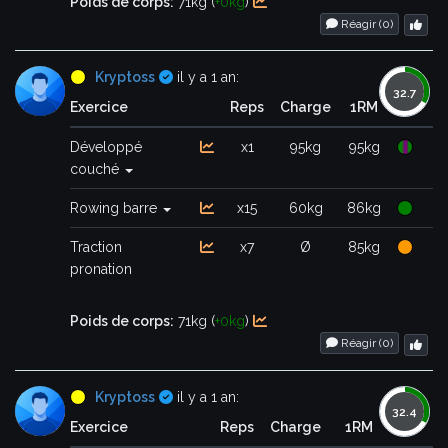
Poids de corps:
71kg (
+0kg
)
Réagir (
0
)
Certifié
Kryptoss
il y a 1 an:
Exercice
Reps
Charge
1RM
Développé
x1
95kg
95kg
couché
Rowing barre
x15
60kg
86kg
Traction
x7
Ø
85kg
pronation
Poids de corps:
71kg (
+0kg
)
Réagir (
0
)
Certifié
Kryptoss
il y a 1 an:
Exercice
Reps
Charge
1RM