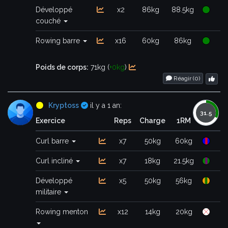
Développé
x2
86kg
88.5kg
couché
Rowing barre
x16
60kg
86kg
Poids de corps:
71kg (
+0kg
)
Réagir (
0
)
Certifié
Kryptoss
il y a 1 an:
Exercice
Reps
Charge
1RM
Curl barre
x7
50kg
60kg
Curl incliné
x7
18kg
21.5kg
Développé
x5
50kg
56kg
militaire
Rowing menton
x12
14kg
20kg