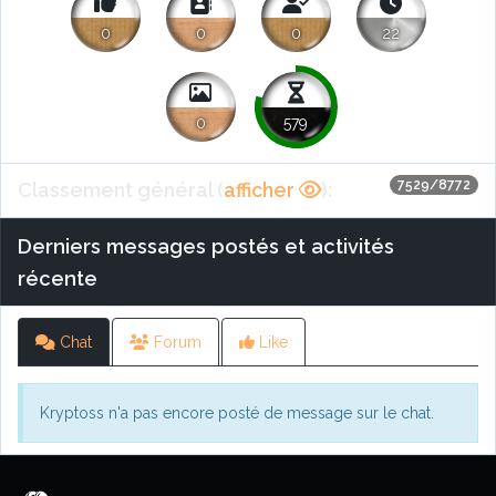
0
0
0
22
0
579
7529/8772
Classement général (
afficher
):
Derniers messages postés et activités
récente
Chat
Forum
Like
Kryptoss n'a pas encore posté de message sur le chat.