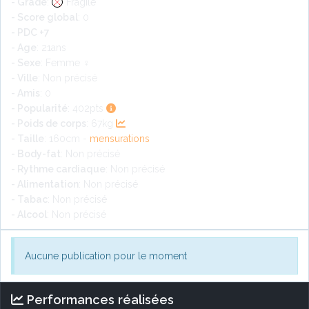
- Grade
:
Fragile
- Score global
: 0
- PDC +7
- Age
: 21ans
- Sexe
: Femme ♀
- Ville
: Non précisé
- Amis
: 0
- Popularité
: 402pts
- Poids de corps
: 67kg
- Taille
: 160cm -
mensurations
- Body-fat
: Non précisé
- Rythme cardiaque
: Non précisé
- Alimentation
: Non précisé
- Tabac
: Non précisé
- Alcool
: Non précisé
Aucune publication pour le moment
Performances réalisées