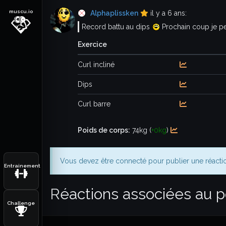
muscu.io
Premium
Alphaplissken
il y a 6 ans:
Record battu au dips
Prochain coup je pe
Exercice
Curl incliné
Dips
Curl barre
Poids de corps:
74kg (
+0kg
)
Vous devez être connecté pour publier une réacti
Entrainement
Réactions associées au po
Challenge