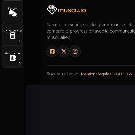
muscu.io
Forum
Calcule ton score, suis tes performances et
compare ta progression avec la communaut
Calculateur
musculation.
Annuaire
© Muscu.IO 2026 ·
Mentions legales
·
CGU
·
CGV