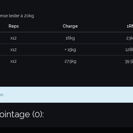
nse lester à 20kg.
Reps
Charge
1R
x12
16kg
23
x12
+ 15kg
128
x12
27.5kg
39.5
on.
intage (0):