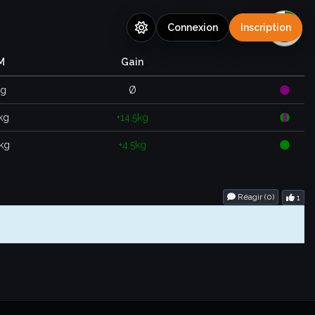
Connexion
Inscription
M
Gain
kg
Ø
kg
+14.5kg
kg
+4.5kg
Réagir (
0
)
1