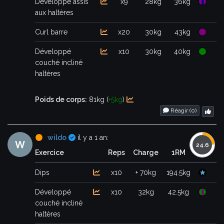
Développé assis
x9
28kg
36kg
aux haltères
Curl barre
x20
30kg
43kg
Développé
x10
30kg
40kg
couché incliné
haltères
Poids de corps:
81kg (
+5kg
)
Réagir (
0
)
Certifié
wildo
il y a 1 an:
Exercice
Reps
Charge
1RM
Dips
x10
+ 70kg
194.5kg
Développé
x10
32kg
42.5kg
couché incliné
haltères