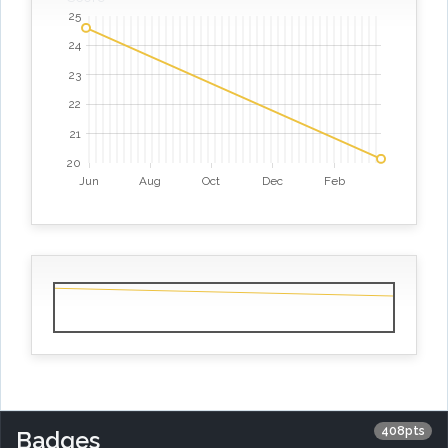
25
24
23
22
21
20
Jun
Aug
Oct
Dec
Feb
408pts
Badges