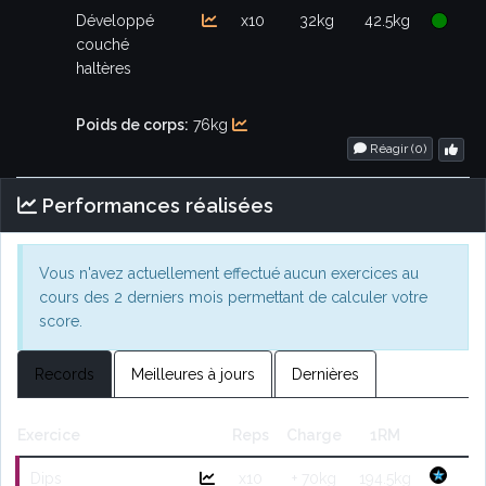
Développé
x10
32kg
42.5kg
couché
haltères
Poids de corps:
76kg
Réagir (
0
)
Performances réalisées
Vous n'avez actuellement effectué aucun exercices au
cours des 2 derniers mois permettant de calculer votre
score.
Records
Meilleures à jours
Dernières
Exercice
Reps
Charge
1RM
Dips
x10
+ 70kg
194.5kg