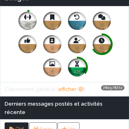
20
0
2
0
0
0
0
2
0
435
7803/8772
Classement général (
afficher
):
Derniers messages postés et activités
récente
Chat
Forum
Like