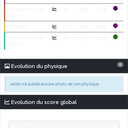
Développé assis aux
x9
28kg
36kg
haltères
Curl barre
x20
30kg
43kg
Développé couché
x10
32kg
42.5kg
haltères
0
Evolution du physique
wildo n'a publié aucune photo de son physique.
Evolution du score global
Score