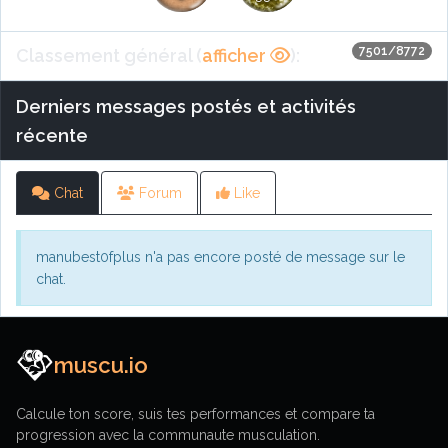
7501/8772
Classement général (
afficher
):
Derniers messages postés et activités
récente
Chat
Forum
Like
manubest0fplus n'a pas encore posté de message sur le
chat.
muscu.io
Calcule ton score, suis tes performances et compare ta
progression avec la communaute musculation.