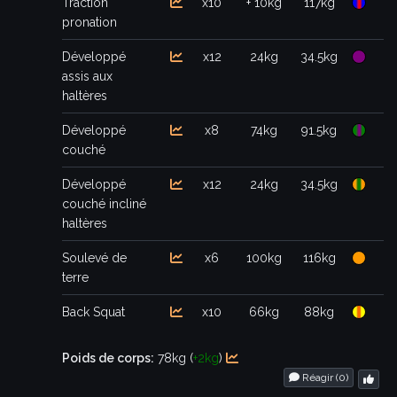
Traction
x10
+ 10kg
117kg
pronation
Développé
x12
24kg
34.5kg
assis aux
haltères
Développé
x8
74kg
91.5kg
couché
Développé
x12
24kg
34.5kg
couché incliné
haltères
Soulevé de
x6
100kg
116kg
terre
Back Squat
x10
66kg
88kg
Poids de corps:
78kg (
+2kg
)
Réagir (
0
)