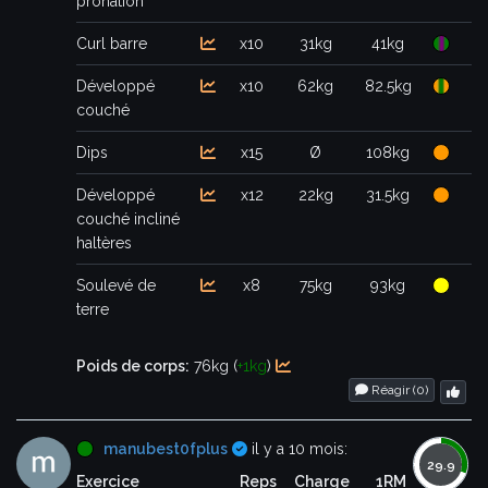
pronation
Curl barre
x10
31kg
41kg
Développé
x10
62kg
82.5kg
couché
Dips
x15
Ø
108kg
Développé
x12
22kg
31.5kg
couché incliné
haltères
Soulevé de
x8
75kg
93kg
terre
Poids de corps:
76kg (
+1kg
)
Réagir (
0
)
Certifié
manubest0fplus
il y a 10 mois:
Exercice
Reps
Charge
1RM