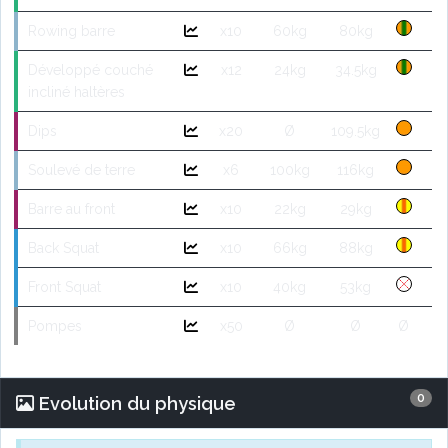
Rowing barre
x10
60kg
80kg
Développé couché
x12
24kg
34.5kg
incliné haltères
Dips
x20
Ø
109.5kg
Soulevé de terre
x6
100kg
116kg
Barre au front
x10
22kg
29kg
Back Squat
x10
66kg
88kg
Front Squat
x10
40kg
53kg
Pompes
x50
Ø
Ø
Ø
0
Evolution du physique