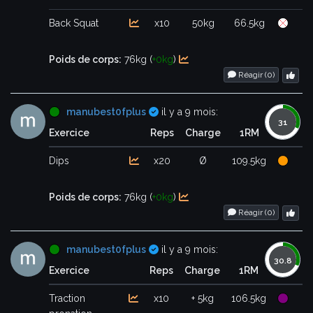
Back Squat
x10
50kg
66.5kg
Poids de corps:
76kg (
+0kg
)
Réagir (
0
)
Certifié
manubest0fplus
il y a 9 mois:
Exercice
Reps
Charge
1RM
Dips
x20
Ø
109.5kg
Poids de corps:
76kg (
+0kg
)
Réagir (
0
)
Certifié
manubest0fplus
il y a 9 mois:
Exercice
Reps
Charge
1RM
Traction
x10
+ 5kg
106.5kg