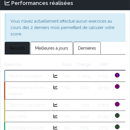
Performances réalisées
Vous n'avez actuellement effectué aucun exercices au
cours des 2 derniers mois permettant de calculer votre
score.
Records
Meilleures à jours
Dernières
Exercice
Reps
Charge
1RM
Traction pronation
x10
+ 10kg
117kg
Développé assis aux
x12
24kg
34.5kg
haltères
Tractions supination
x10
+ 5kg
108kg
Curl barre
x10
32kg
42.5kg
Développé couché
x10
70kg
93kg