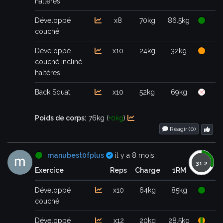
haltères
Développé
x8
70kg
86.5kg
couché
Développé
x10
24kg
32kg
couché incliné
haltères
Back Squat
x10
52kg
69kg
Poids de corps:
76kg (
+0kg
)
Réagir (
0
)
Certifié
manubest0fplus
il y a 8 mois:
Exercice
Reps
Charge
1RM
Développé
x10
64kg
85kg
couché
Développé
x12
20kg
28.5kg