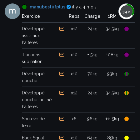
Certifié
manubest0fplus
il y a 4 mois:
Exercice
Reps
Charge
1RM
Développé
x12
24kg
34.5kg
assis aux
haltères
Tractions
x10
+ 5kg
108kg
supination
Développé
x10
70kg
93kg
couché
Développé
x12
24kg
34.5kg
couché incliné
haltères
Soulevé de
x6
96kg
111.5kg
terre
Back Squat
x10
64kg
85kg