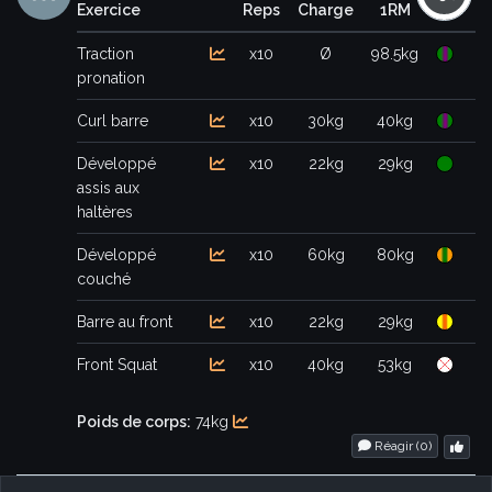
Exercice
Reps
Charge
1RM
Traction
x10
Ø
98.5kg
pronation
Curl barre
x10
30kg
40kg
Développé
x10
22kg
29kg
assis aux
haltères
Développé
x10
60kg
80kg
couché
Barre au front
x10
22kg
29kg
Front Squat
x10
40kg
53kg
Poids de corps:
74kg
Réagir (
0
)