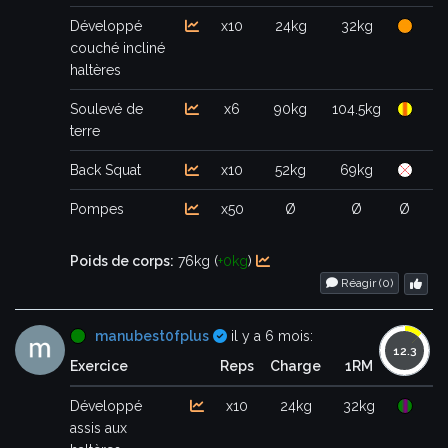
Développé
x10
24kg
32kg
couché incliné
haltères
Soulevé de
x6
90kg
104.5kg
terre
Back Squat
x10
52kg
69kg
Pompes
x50
Ø
Ø
Ø
Poids de corps:
76kg (
+0kg
)
Réagir (
0
)
Certifié
manubest0fplus
il y a 6 mois:
Exercice
Reps
Charge
1RM
Développé
x10
24kg
32kg
assis aux