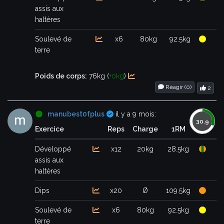
assis aux
haltères
Soulevé de
x6
80kg
92.5kg
terre
Poids de corps:
76kg (
+0kg
)
Réagir (
0
)
2
Certifié
manubest0fplus
il y a 9 mois:
Exercice
Reps
Charge
1RM
Développé
x12
20kg
28.5kg
assis aux
haltères
Dips
x20
Ø
109.5kg
Soulevé de
x6
80kg
92.5kg
terre