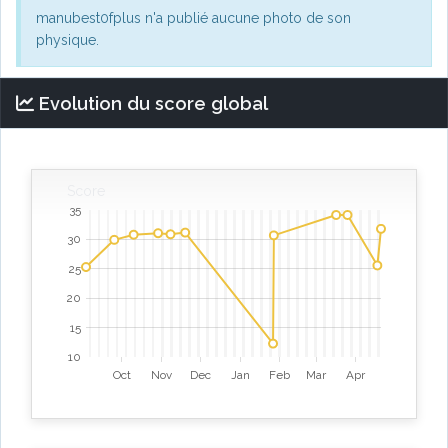
manubest0fplus n'a publié aucune photo de son
physique.
Evolution du score global
Score
35
30
25
20
15
10
Oct
Nov
Dec
Jan
Feb
Mar
Apr