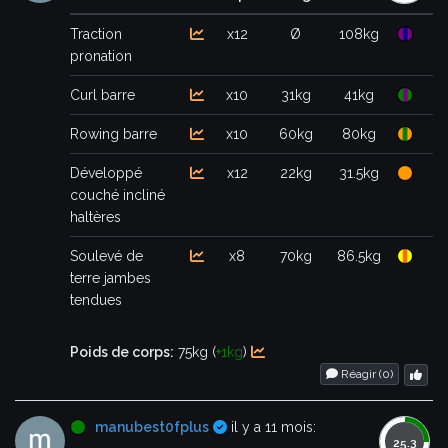
Traction
x12
Ø
108kg
pronation
Curl barre
x10
31kg
41kg
Rowing barre
x10
60kg
80kg
Développé
x12
22kg
31.5kg
couché incliné
haltères
Soulevé de
x8
70kg
86.5kg
terre jambes
tendues
Poids de corps:
75kg (
+1kg
)
Réagir (
0
)
Certifié
manubest0fplus
il y a 11 mois: