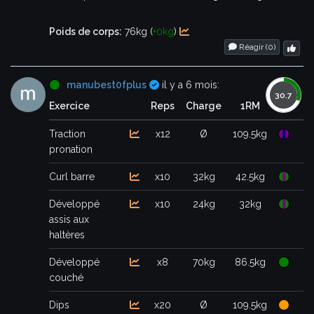
Poids de corps:
76kg (
+0kg
)
Réagir (
0
)
Certifié
manubest0fplus
il y a 6 mois:
Exercice
Reps
Charge
1RM
Traction
x12
Ø
109.5kg
pronation
Curl barre
x10
32kg
42.5kg
Développé
x10
24kg
32kg
assis aux
haltères
Développé
x8
70kg
86.5kg
couché
Dips
x20
Ø
109.5kg