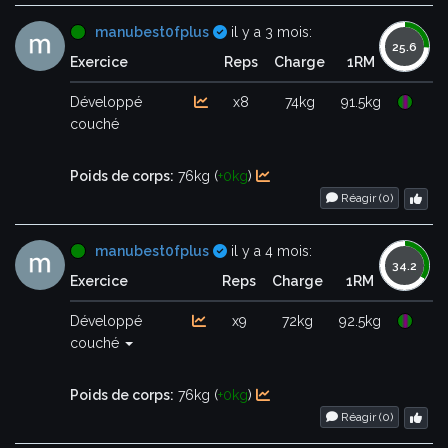
Certifié
manubest0fplus
il y a 3 mois:
Exercice
Reps
Charge
1RM
Développé
x8
74kg
91.5kg
couché
Poids de corps:
76kg (
+0kg
)
Réagir (
0
)
Certifié
manubest0fplus
il y a 4 mois:
Exercice
Reps
Charge
1RM
Développé
x9
72kg
92.5kg
couché
Poids de corps:
76kg (
+0kg
)
Réagir (
0
)