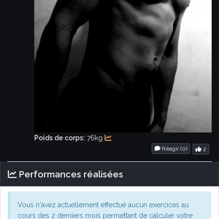
Poids de corps:
76kg
Réagir (
0
)
2
Performances réalisées
Vous n'avez actuellement effectué aucun exercices au
cours des 2 derniers mois permettant de calculer votre