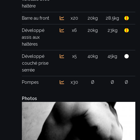
haltère
Barre au front
x20
20kg
28.5kg
Développé
x6
20kg
23kg
assis aux
haltères
Développé
x5
40kg
45kg
couché prise
serrée
Pompes
x30
Ø
Ø
Ø
Photos