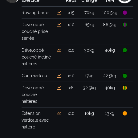
Exercice
Reps
Charge
1RM
Rowing barre
x15
70kg
100.5kg
Développé
x10
65kg
86.5kg
couché prise
serrée
Développé
x10
30kg
40kg
couché incliné
haltères
Curl marteau
x10
17kg
22.5kg
Développé
x8
32.5kg
40kg
couché
haltères
Extension
x10
10kg
13kg
verticale avec
haltère