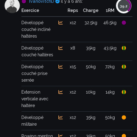
Certifié
IvanovitchD
il y a 6 ans:
Exercice
Reps
Charge
1RM
Développé
x12
32.5kg
46.5kg
couché incliné
haltères
Développé
x8
35kg
43.5kg
couché haltères
Développé
x15
50kg
72kg
couché prise
serrée
Extension
x12
10kg
14kg
verticale avec
haltère
Développé
x12
35kg
50kg
militaire
Rowing menton
x12
35kg
50kg