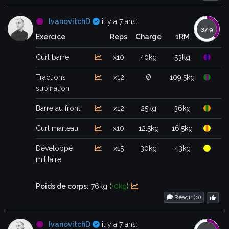
Certifié
IvanovitchD
il y a 7 ans:
Exercice
Reps
Charge
1RM
Curl barre
x10
40kg
53kg
Tractions
x12
Ø
109.5kg
supination
Barre au front
x12
25kg
36kg
Curl marteau
x10
12.5kg
16.5kg
Développé
x15
30kg
43kg
militaire
Poids de corps:
76kg (
+0kg
)
Réagir (
0
)
Certifié
IvanovitchD
il y a 7 ans: