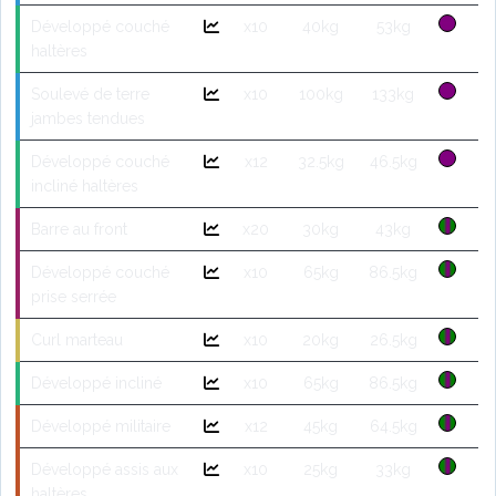
Développé couché
x10
40kg
53kg
haltères
Soulevé de terre
x10
100kg
133kg
jambes tendues
Développé couché
x12
32.5kg
46.5kg
incliné haltères
Barre au front
x20
30kg
43kg
Développé couché
x10
65kg
86.5kg
prise serrée
Curl marteau
x10
20kg
26.5kg
Développé incliné
x10
65kg
86.5kg
Développé militaire
x12
45kg
64.5kg
Développé assis aux
x10
25kg
33kg
haltères