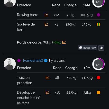
Exercice
Reps
Charge
1RM
Rowing barre
x12
70kg
100.5kg
Soulevé de
x1
130kg
130kg
terre
Poids de corps:
76kg (
+0kg
)
Réagir (
0
)
Certifié
IvanovitchD
il y a 7 ans:
Exercice
Reps
Charge
1RM
Traction
x8
+ 10kg
131.5kg
pronation
Développé
x15
22.5kg
32kg
couché incliné
haltères