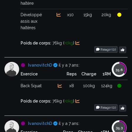
haltère
Développé
x10
15kg
20kg
assis aux
haltères
Poids de corps:
76kg (
+0kg
)
Réagir (
0
)
Certifié
IvanovitchD
il y a 7 ans:
Exercice
Reps
Charge
1RM
Back Squat
x8
100kg
124kg
Poids de corps:
76kg (
+0kg
)
Réagir (
0
)
Certifié
IvanovitchD
il y a 7 ans: