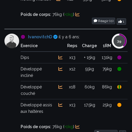
Poids de corps:
76kg (
+0kg
)
Réagir (
0
)
1
Certifié
IvanovitchD
il y a 6 ans:
Exercice
Reps
Charge
1RM
Dips
x13
+ 15kg
131kg
Développé
x12
55kg
79kg
incliné
Développé
x18
60kg
86kg
couché
Développé assis
x13
17.5kg
25kg
aux haltères
Poids de corps:
76kg (
+0kg
)