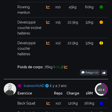
Rowing
x10
45kg
60kg
menton
Développé
x15
22.5kg
32kg
couché incliné
haltères
Développé
x12
22.5kg
32kg
couché
haltères
Poids de corps:
76kg (
+0kg
)
Réagir (
0
)
Certifié
IvanovitchD
il y a 7 ans:
Exercice
Reps
Charge
1RM
Back Squat
x10
120kg
160kg