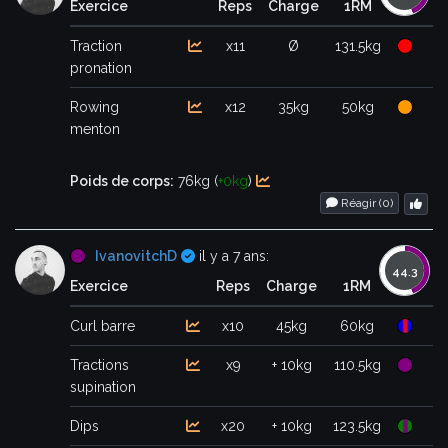
Exercice
Reps
Charge
1RM
Traction
x11
Ø
131.5kg
pronation
Rowing
x12
35kg
50kg
menton
Poids de corps:
76kg (
+0kg
)
Réagir (
0
)
Certifié
IvanovitchD
il y a 7 ans:
Exercice
Reps
Charge
1RM
Curl barre
x10
45kg
60kg
Tractions
x9
+ 10kg
110.5kg
supination
Dips
x20
+ 10kg
123.5kg