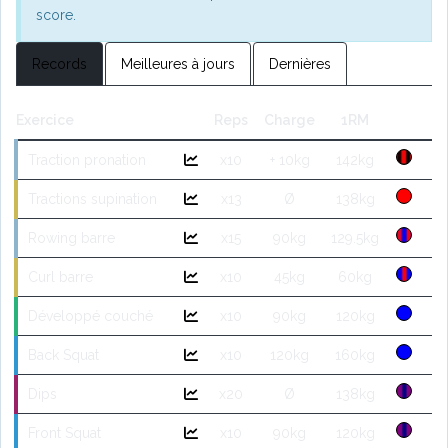
score.
Records
Meilleures à jours
Dernières
Exercice
Reps
Charge
1RM
Traction pronation
x10
+ 10kg
142kg
Tractions supination
x13
Ø
138kg
Rowing barre
x15
90kg
129.5kg
Curl barre
x10
45kg
60kg
Développé couché
x10
90kg
120kg
Back Squat
x10
120kg
160kg
Dips
x20
Ø
138kg
Front Squat
x10
90kg
120kg