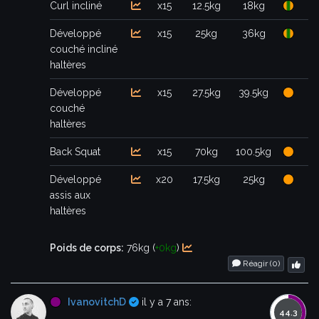
Curl incliné
x15
12.5kg
18kg
Développé
x15
25kg
36kg
couché incliné
haltères
Développé
x15
27.5kg
39.5kg
couché
haltères
Back Squat
x15
70kg
100.5kg
Développé
x20
17.5kg
25kg
assis aux
haltères
Poids de corps:
76kg (
+0kg
)
Réagir (
0
)
Certifié
IvanovitchD
il y a 7 ans: