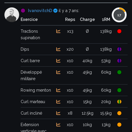
Certifié
IvanovitchD
il y a 7 ans:
Exercice
Reps
Charge
1RM
Tractions
x13
Ø
138kg
supination
Dips
x20
Ø
138kg
Curl barre
x10
40kg
53kg
Développé
x10
45kg
60kg
militaire
Rowing menton
x10
45kg
60kg
Curl marteau
x10
15kg
20kg
Curl incliné
x8
12.5kg
15.5kg
Extension
x10
10kg
13kg
verticale avec