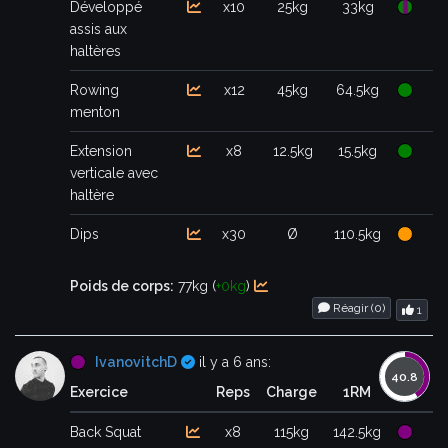
Développé
x10
25kg
33kg
assis aux
haltères
Rowing
x12
45kg
64.5kg
menton
Extension
x8
12.5kg
15.5kg
verticale avec
haltère
Dips
x30
Ø
110.5kg
Poids de corps:
77kg (
+0kg
)
Réagir (
0
)
1
Certifié
IvanovitchD
il y a 6 ans:
Exercice
Reps
Charge
1RM
Back Squat
x8
115kg
142.5kg