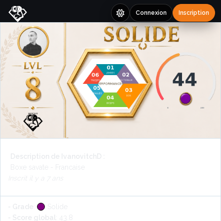
Connexion
Inscription
Description de IvanovitchD :
Boxe savate - Francaise
Inscrit il y a 7 ans
- Grade
:
Solide
- Score global
: 43.8