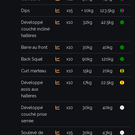
Dips
x15
+ 10kg
123.5kg
Développé
x10
32kg
42.5kg
couché incliné
haltères
Barre au front
x10
30kg
40kg
Back Squat
x10
90kg
120kg
Curl marteau
x10
15kg
20kg
Développé
x10
17kg
22.5kg
assis aux
haltères
Développé
x10
30kg
40kg
couché prise
serrée
Soulevé de
x15
30kg
43kg