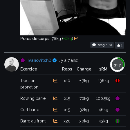
Poids de corps:
76kg (
+0kg
)
Réagir (
0
)
1
Certifié
IvanovitchD
il y a 7 ans:
Exercice
Reps
Charge
1RM
Traction
x10
+ 7kg
136kg
pronation
Rowing barre
x15
70kg
100.5kg
Curl barre
x15
32kg
46kg
Barre au front
x20
30kg
43kg