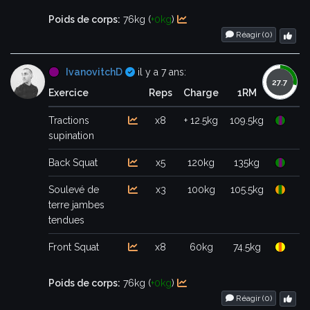
Poids de corps:
76kg (
+0kg
)
Réagir (
0
)
Certifié
IvanovitchD
il y a 7 ans:
Exercice
Reps
Charge
1RM
Tractions
x8
+ 12.5kg
109.5kg
supination
Back Squat
x5
120kg
135kg
Soulevé de
x3
100kg
105.5kg
terre jambes
tendues
Front Squat
x8
60kg
74.5kg
Poids de corps:
76kg (
+0kg
)
Réagir (
0
)