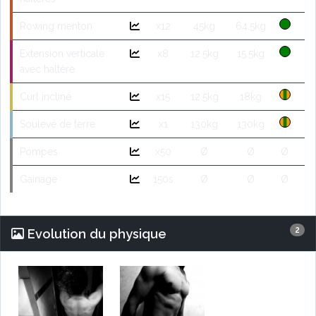
Rowing menton
x12
45kg
64.5kg
Extension verticale
x8
12.5kg
15.5kg
avec haltère
Curl incliné
x15
12.5kg
18kg
Soulevé de terre
x1
130kg
130kg
Pompes
x50
Ø
Ø
Ø
Gainage
150s
Ø
Ø
Ø
2
Evolution du physique