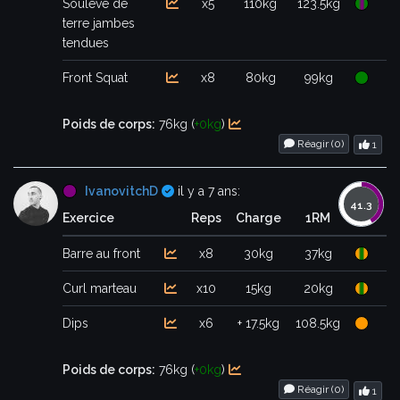
Soulevé de
x5
110kg
123.5kg
terre jambes
tendues
Front Squat
x8
80kg
99kg
Poids de corps:
76kg (
+0kg
)
Réagir (
0
)
1
Certifié
IvanovitchD
il y a 7 ans:
Exercice
Reps
Charge
1RM
Barre au front
x8
30kg
37kg
Curl marteau
x10
15kg
20kg
Dips
x6
+ 17.5kg
108.5kg
Poids de corps:
76kg (
+0kg
)
Réagir (
0
)
1