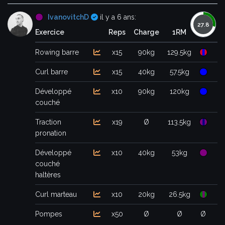
Certifié
IvanovitchD
il y a 6 ans:
Exercice
Reps
Charge
1RM
Rowing barre
x15
90kg
129.5kg
Curl barre
x15
40kg
57.5kg
Développé
x10
90kg
120kg
couché
Traction
x19
Ø
113.5kg
pronation
Développé
x10
40kg
53kg
couché
haltères
Curl marteau
x10
20kg
26.5kg
Pompes
x50
Ø
Ø
Ø