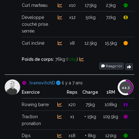
Curl marteau
x10
17.5kg
23kg
Développé
x12
50kg
72kg
couché prise
serrée
Curl incliné
x8
12.5kg
15.5kg
Poids de corps:
76kg (
+0kg
)
Réagir (
0
)
Certifié
IvanovitchD
il y a 7 ans:
Exercice
Reps
Charge
1RM
Rowing barre
x20
75kg
108kg
Traction
x1
+ 15kg
109.5kg
pronation
Dips
x18
+ 8kg
121kg