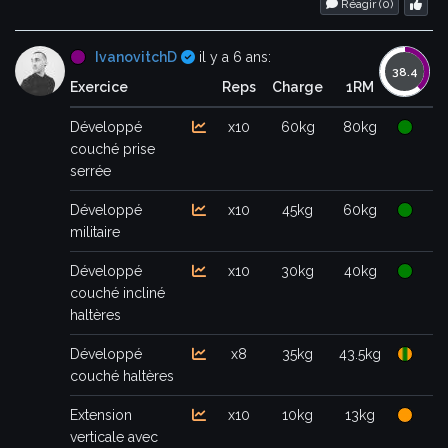
Réagir (
0
)
Certifié
IvanovitchD
il y a 6 ans:
Exercice
Reps
Charge
1RM
Développé
x10
60kg
80kg
couché prise
serrée
Développé
x10
45kg
60kg
militaire
Développé
x10
30kg
40kg
couché incliné
haltères
Développé
x8
35kg
43.5kg
couché haltères
Extension
x10
10kg
13kg
verticale avec