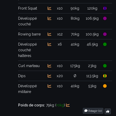
Front Squat
x10
90kg
120kg
Développé
x10
80kg
106.5kg
couché
Rowing barre
x12
70kg
100.5kg
Développé
x6
40kg
46.5kg
couché
haltères
Curl marteau
x10
17.5kg
23kg
Dips
x20
Ø
113.5kg
Développé
x10
40kg
53kg
militaire
Poids de corps:
79kg (
+0kg
)
Réagir (
0
)