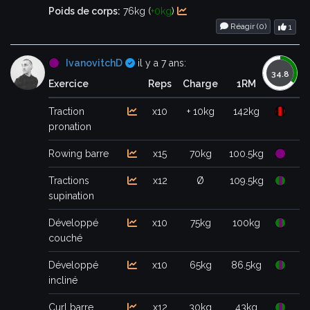
Poids de corps:
76kg (
+0kg
)
Réagir (
0
)
1
Certifié
IvanovitchD
il y a 7 ans:
Exercice
Reps
Charge
1RM
Traction
x10
+ 10kg
142kg
pronation
Rowing barre
x15
70kg
100.5kg
Tractions
x12
Ø
109.5kg
supination
Développé
x10
75kg
100kg
couché
Développé
x10
65kg
86.5kg
incliné
Curl barre
x12
30kg
43kg