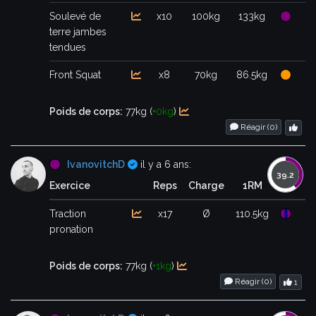
Soulevé de
x10
100kg
133kg
terre jambes
tendues
Front Squat
x8
70kg
86.5kg
Poids de corps:
77kg (
+0kg
)
Réagir (
0
)
Certifié
IvanovitchD
il y a 6 ans:
Exercice
Reps
Charge
1RM
Traction
x17
Ø
110.5kg
pronation
Poids de corps:
77kg (
+1kg
)
Réagir (
0
)
1