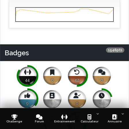
1546pts
Badges
44
0
42
0
9
1
0
23
Challenge
Forum
Entrainement
Calculateur
Annuaire
2
2798