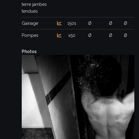
terre jambes
tendues
Gainage
150s
Ø
Ø
Ø
Pompes
x50
Ø
Ø
Ø
Photos